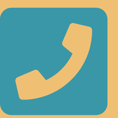
לג
תוכן